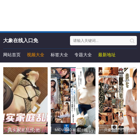
大象在线入口免
费观看电视剧
网站首页
视频大全
标签大全
专题大全
最新地址
飼い慣らされた
舞蹈
实
[刘
庭
溢
…。 篠
X]
把丈
角滴落
代
MIDV-040 被最討厭的義父
~
了『360
度
量
』
度
危險
只要轻轻一压就能
致